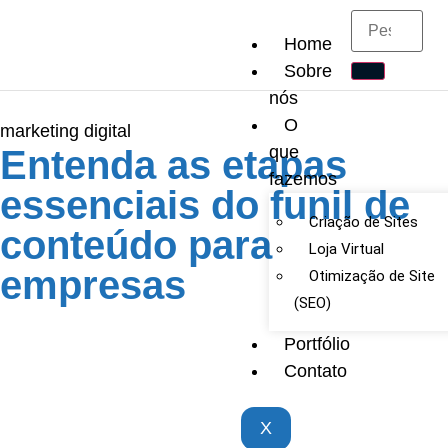
Home
Sobre
nós
O
marketing digital
que
Entenda as etapas
fazemos
essenciais do funil de
Criação de Sites
conteúdo para
Loja Virtual
empresas
Otimização de Site
(SEO)
Portfólio
Contato
X