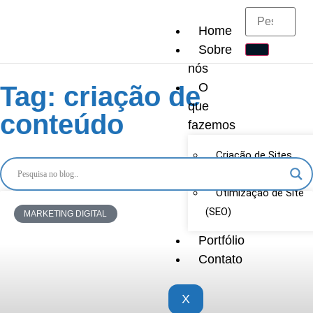
Home
Sobre
nós
O
Tag: criação de
que
conteúdo
fazemos
Criação de Sites
Loja Virtual
Otimização de Site
(SEO)
MARKETING DIGITAL
Portfólio
Contato
X