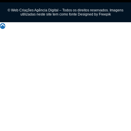
© Web Criações Agência Digital – Todos os direitos reservados. Imagens
utilizadas neste site tem como fonte
Designed by Freepik