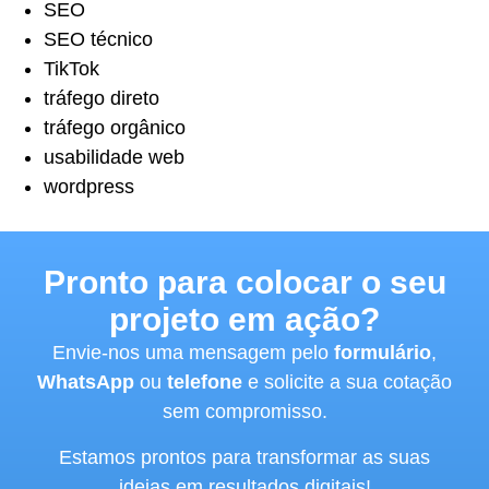
SEO
SEO técnico
TikTok
tráfego direto
tráfego orgânico
usabilidade web
wordpress
Pronto para colocar o seu
projeto em ação?
Envie-nos uma mensagem pelo
formulário
,
WhatsApp
ou
telefone
e solicite a sua cotação
sem compromisso.
Estamos prontos para transformar as suas
ideias em resultados digitais!