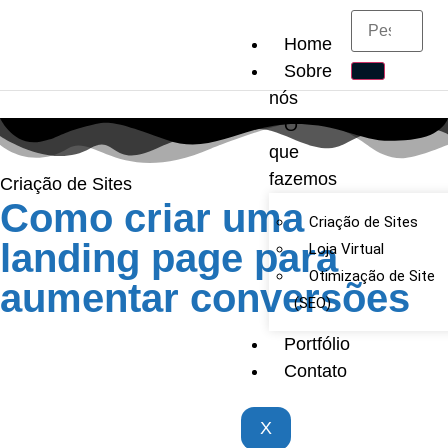
Home
Sobre
nós
O
que
fazemos
Criação de Sites
Como criar uma
Criação de Sites
landing page para
Loja Virtual
Otimização de Site
aumentar conversões
(SEO)
Portfólio
Contato
X